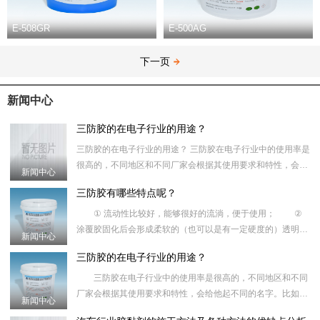
E-508GR
E-500AG
下一页
新闻中心
三防胶的在电子行业的用途？
三防胶的在电子行业的用途？ 三防胶在电子行业中的使用率是
很高的，不同地区和不同厂家会根据其使用要求和特性，会给
新闻中心
他起不同的名字。比如：路板保护胶、涂覆胶、防潮油、披
三防胶有哪些特点呢？
① 流动性比较好，能够很好的流淌，便于使用； ②
涂覆胶固化后会形成柔软的（也可以是有一定硬度的）透明的
新闻中心
（也可以有颜色的）弹塑性涂料，不会对材料产生腐蚀性；
三防胶的在电子行业的用途？
③优越的耐
三防胶在电子行业中的使用率是很高的，不同地区和不同
厂家会根据其使用要求和特性，会给他起不同的名字。比如：
新闻中心
路板保护胶、涂覆胶、防潮油、披覆胶、绝缘胶、三防油、共