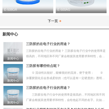
E-508GR
E-500AG
下一页
新闻中心
三防胶的在电子行业的用途？
三防胶的在电子行业的用途？ 三防胶在电子行业中的使用率是
很高的，不同地区和不同厂家会根据其使用要求和特性，会给
新闻中心
他起不同的名字。比如：路板保护胶、涂覆胶、防潮油、披
三防胶有哪些特点呢？
① 流动性比较好，能够很好的流淌，便于使用； ②
涂覆胶固化后会形成柔软的（也可以是有一定硬度的）透明的
新闻中心
（也可以有颜色的）弹塑性涂料，不会对材料产生腐蚀性；
三防胶的在电子行业的用途？
③优越的耐
三防胶在电子行业中的使用率是很高的，不同地区和不同
厂家会根据其使用要求和特性，会给他起不同的名字。比如：
新闻中心
路板保护胶、涂覆胶、防潮油、披覆胶、绝缘胶、三防油、共