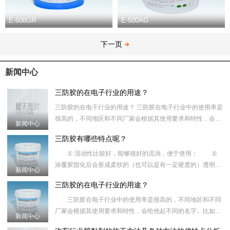
E-508GR
E-500AG
下一页
新闻中心
三防胶的在电子行业的用途？
三防胶的在电子行业的用途？ 三防胶在电子行业中的使用率是
很高的，不同地区和不同厂家会根据其使用要求和特性，会给
新闻中心
他起不同的名字。比如：路板保护胶、涂覆胶、防潮油、披
三防胶有哪些特点呢？
① 流动性比较好，能够很好的流淌，便于使用； ②
涂覆胶固化后会形成柔软的（也可以是有一定硬度的）透明的
新闻中心
（也可以有颜色的）弹塑性涂料，不会对材料产生腐蚀性；
三防胶的在电子行业的用途？
③优越的耐
三防胶在电子行业中的使用率是很高的，不同地区和不同
厂家会根据其使用要求和特性，会给他起不同的名字。比如：
新闻中心
路板保护胶、涂覆胶、防潮油、披覆胶、绝缘胶、三防油、共