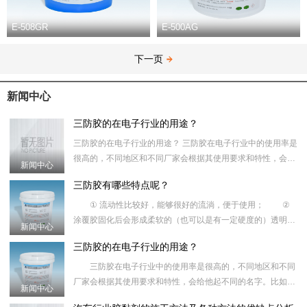
E-508GR
E-500AG
下一页
新闻中心
三防胶的在电子行业的用途？
三防胶的在电子行业的用途？ 三防胶在电子行业中的使用率是
很高的，不同地区和不同厂家会根据其使用要求和特性，会给
新闻中心
他起不同的名字。比如：路板保护胶、涂覆胶、防潮油、披
三防胶有哪些特点呢？
① 流动性比较好，能够很好的流淌，便于使用； ②
涂覆胶固化后会形成柔软的（也可以是有一定硬度的）透明的
新闻中心
（也可以有颜色的）弹塑性涂料，不会对材料产生腐蚀性；
三防胶的在电子行业的用途？
③优越的耐
三防胶在电子行业中的使用率是很高的，不同地区和不同
厂家会根据其使用要求和特性，会给他起不同的名字。比如：
新闻中心
路板保护胶、涂覆胶、防潮油、披覆胶、绝缘胶、三防油、共