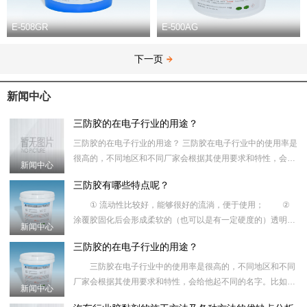
E-508GR
E-500AG
下一页
新闻中心
三防胶的在电子行业的用途？
三防胶的在电子行业的用途？ 三防胶在电子行业中的使用率是
很高的，不同地区和不同厂家会根据其使用要求和特性，会给
新闻中心
他起不同的名字。比如：路板保护胶、涂覆胶、防潮油、披
三防胶有哪些特点呢？
① 流动性比较好，能够很好的流淌，便于使用； ②
涂覆胶固化后会形成柔软的（也可以是有一定硬度的）透明的
新闻中心
（也可以有颜色的）弹塑性涂料，不会对材料产生腐蚀性；
三防胶的在电子行业的用途？
③优越的耐
三防胶在电子行业中的使用率是很高的，不同地区和不同
厂家会根据其使用要求和特性，会给他起不同的名字。比如：
新闻中心
路板保护胶、涂覆胶、防潮油、披覆胶、绝缘胶、三防油、共