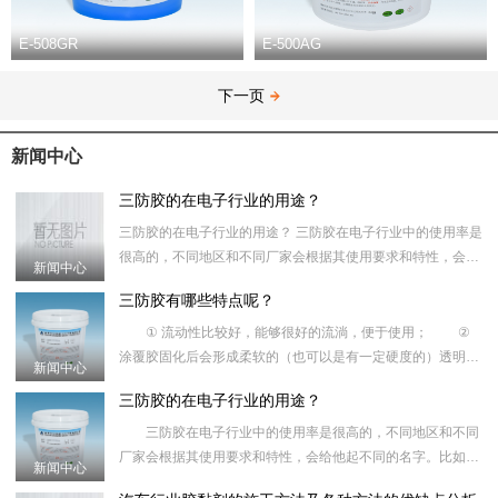
E-508GR
E-500AG
下一页
新闻中心
三防胶的在电子行业的用途？
三防胶的在电子行业的用途？ 三防胶在电子行业中的使用率是
很高的，不同地区和不同厂家会根据其使用要求和特性，会给
新闻中心
他起不同的名字。比如：路板保护胶、涂覆胶、防潮油、披
三防胶有哪些特点呢？
① 流动性比较好，能够很好的流淌，便于使用； ②
涂覆胶固化后会形成柔软的（也可以是有一定硬度的）透明的
新闻中心
（也可以有颜色的）弹塑性涂料，不会对材料产生腐蚀性；
三防胶的在电子行业的用途？
③优越的耐
三防胶在电子行业中的使用率是很高的，不同地区和不同
厂家会根据其使用要求和特性，会给他起不同的名字。比如：
新闻中心
路板保护胶、涂覆胶、防潮油、披覆胶、绝缘胶、三防油、共