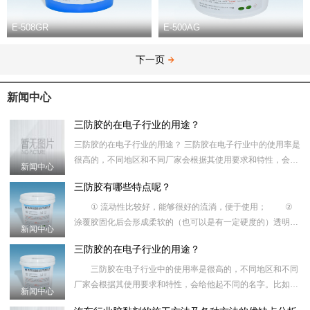
E-508GR
E-500AG
下一页
新闻中心
三防胶的在电子行业的用途？
三防胶的在电子行业的用途？ 三防胶在电子行业中的使用率是
很高的，不同地区和不同厂家会根据其使用要求和特性，会给
新闻中心
他起不同的名字。比如：路板保护胶、涂覆胶、防潮油、披
三防胶有哪些特点呢？
① 流动性比较好，能够很好的流淌，便于使用； ②
涂覆胶固化后会形成柔软的（也可以是有一定硬度的）透明的
新闻中心
（也可以有颜色的）弹塑性涂料，不会对材料产生腐蚀性；
三防胶的在电子行业的用途？
③优越的耐
三防胶在电子行业中的使用率是很高的，不同地区和不同
厂家会根据其使用要求和特性，会给他起不同的名字。比如：
新闻中心
路板保护胶、涂覆胶、防潮油、披覆胶、绝缘胶、三防油、共